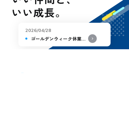
い
い
成
長
。
2026/04/28
ゴールデンウィーク休業のお知らせ
keyboard_arrow_right
keyboard_arrow_right
keyboard_arrow_right
ith RADIX
Y
Our Message
ひとりじゃないから、
成長できる。
ラディックスは、