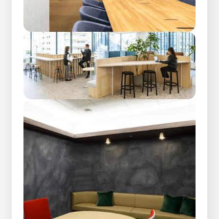
28新卒エントリー
open_in_new