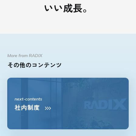
い
い
成
長
。
More from RADIX
その他のコンテンツ
next-contents
社内制度