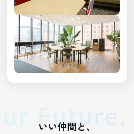
r Future, 
い
い
仲
間
と
、