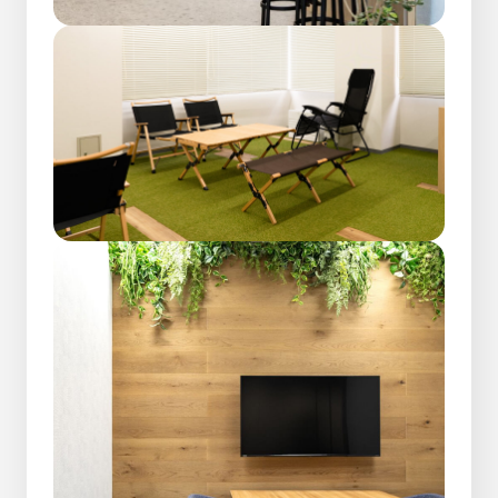
環境を知る
会社を知る
ラディックスについて
私たちの想い
数字で見るラディックス
企業概要
福利厚生
拠点紹介
オフィスギャラリー
事業内容
社内制度
職種紹介
キャリアについて
人を知る
採用情報
社員インタビュー
採用FAQ
人事からのメッセージ
応募を検討している人へ
先輩社員アンケート
募集要項
新着情報
キャリア採用