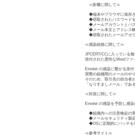
≪影響に関して≫
◆端末やブラウザに保存さ
◆窃取されたパスワードを
◆メールアカウントとパス
◆メール本文とアドレス帳
◆窃取されたメールアカウン
≪感染経路に関して≫
JPCERT/CCに入って
添付された悪性なWordフ
Emotet の感染に繋がる
実際の組織間のメールのや
そのため、取引先の担当者か
「なりすましメール」であ
≪対策に関して≫
Emotet の感染を予防
◆組織内への注意喚起の
◆メールセキュリティ製品
◆OSに定期的にパッチを
≪参考サイト≫