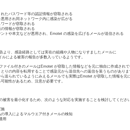
れたパスワード等の認証情報が窃取される
悪用され同ネットワーク内に感染が広がる
ワードが窃取される
の情報が窃取される
トや本文などが悪用され、Emotet の感染を広げるメールが送信される
いる報告より、感染経路としては実在の組織や人物になりすましたメールに
ァイルによる被害の報告が多数入っているようです。
添付ファイル付きのメールはEmotet が窃取した情報などを元に独自に作成され
りとりの内容を転用することで感染元から送信先への返信を装うものがありま
ら送られているようにみえるメールでも実際はEmotet が窃取した情報を
る可能性があるため、注意が必要です。
し感染の被害を最小化するため、次のような対応を実施することを検討してくださ
実施
の導入によるマルウエア付きメールの検知
適用