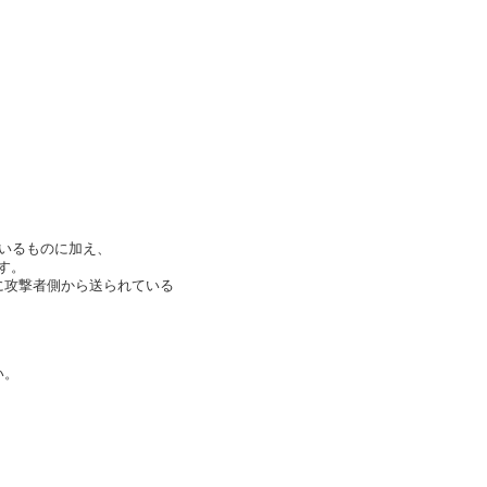
ているものに加え、
す。
元に攻撃者側から送られている
い。